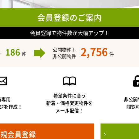
会員登録のご案内
会員登録で物件数が大幅アップ！
2,756
186
公開物件＋
件
件
件
非公開物件
希望条件に合う
員専用
非公開
新着・価格変更物件を
ジを作成！
閲覧
メール配信！
新規会員登録