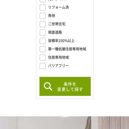
リフォーム済
角地
二世帯住宅
南面道路
容積率100%以上
第一種低層住居専用地域
住居専用地域
バリアフリー
条件を
変更して探す