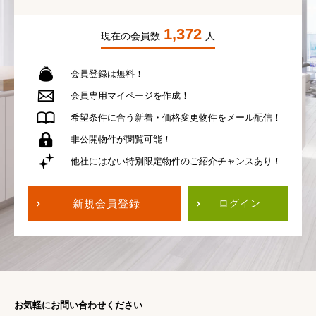
1,372
現在の会員数
人
会員登録は無料！
会員専用
マイページを作成！
希望条件に合う
新着・価格変更物件を
メール配信！
非公開物件が
閲覧可能！
他社にはない
特別限定物件の
ご紹介チャンスあり！
新規会員登録
ログイン
お気軽にお問い合わせください