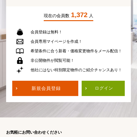
1,372
現在の会員数
人
会員登録は無料！
会員専用
マイページを作成！
希望条件に合う
新着・価格変更物件を
メール配信！
非公開物件が
閲覧可能！
他社にはない
特別限定物件の
ご紹介チャンスあり！
新規会員登録
ログイン
お気軽にお問い合わせください