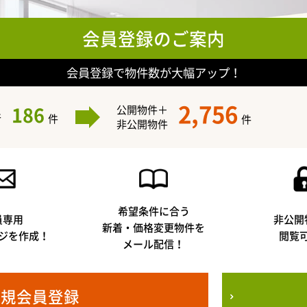
会員登録のご案内
会員登録で物件数が大幅アップ！
2,756
186
公開物件＋
件
件
件
非公開物件
希望条件に合う
員専用
非公開
新着・価格変更物件を
ジを作成！
閲覧
メール配信！
新規会員登録