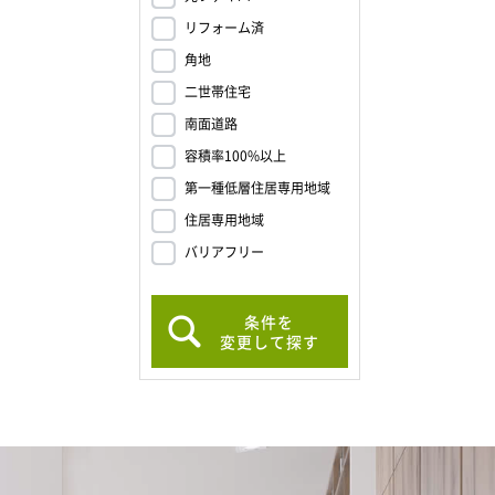
リフォーム済
角地
二世帯住宅
南面道路
容積率100%以上
第一種低層住居専用地域
住居専用地域
バリアフリー
条件を
変更して探す