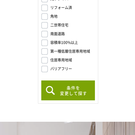
リフォーム済
角地
二世帯住宅
南面道路
容積率100%以上
第一種低層住居専用地域
住居専用地域
バリアフリー
条件を
変更して探す