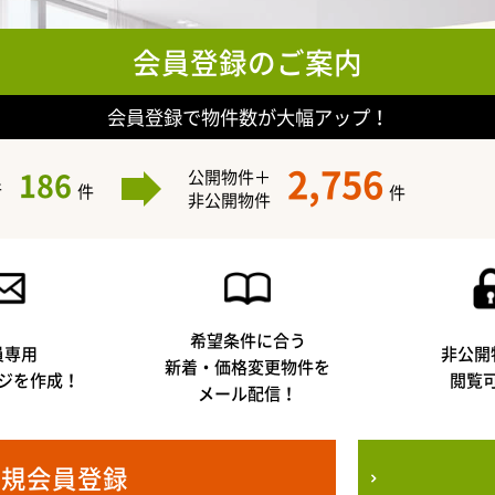
会員登録のご案内
会員登録で物件数が大幅アップ！
2,756
186
公開物件＋
件
件
件
非公開物件
希望条件に合う
員専用
非公開
新着・価格変更物件を
ジを作成！
閲覧
メール配信！
新規会員登録