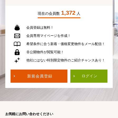
1,372
現在の会員数
人
会員登録は無料！
会員専用
マイページを作成！
希望条件に合う
新着・価格変更物件を
メール配信！
非公開物件が
閲覧可能！
他社にはない
特別限定物件の
ご紹介チャンスあり！
新規会員登録
ログイン
お気軽にお問い合わせください