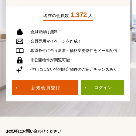
1,372
現在の会員数
人
会員登録は無料！
会員専用
マイページを作成！
希望条件に合う
新着・価格変更物件を
メール配信！
非公開物件が
閲覧可能！
他社にはない
特別限定物件の
ご紹介チャンスあり！
新規会員登録
ログイン
お気軽にお問い合わせください