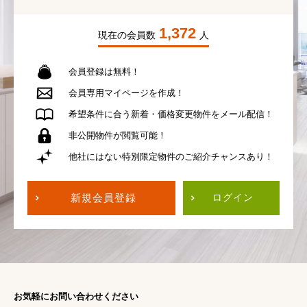
1,372
現在の会員数
人
会員登録は無料！
会員専用
マイページを作成！
希望条件に合う
新着・価格変更物件を
メール配信！
非公開物件が
閲覧可能！
他社にはない
特別限定物件の
ご紹介チャンスあり！
新規会員登録
ログイン
お気軽にお問い合わせください