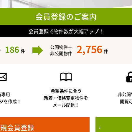
会員登録のご案内
会員登録で物件数が大幅アップ！
2,756
186
公開物件＋
件
件
件
非公開物件
希望条件に合う
員専用
非公開
新着・価格変更物件を
ジを作成！
閲覧
メール配信！
新規会員登録