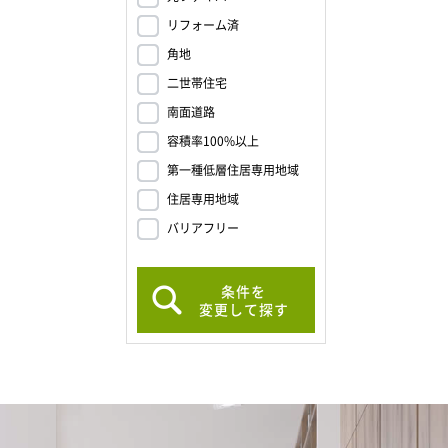
リフォーム済
角地
二世帯住宅
南面道路
容積率100%以上
第一種低層住居専用地域
住居専用地域
バリアフリー
条件を
変更して探す