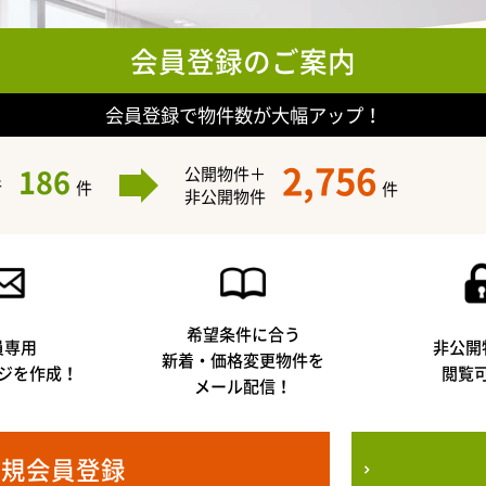
会員登録のご案内
会員登録で物件数が大幅アップ！
2,756
186
公開物件＋
件
件
件
非公開物件
希望条件に合う
員専用
非公開
新着・価格変更物件を
ジを作成！
閲覧
メール配信！
新規会員登録