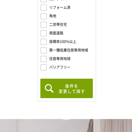
リフォーム済
角地
二世帯住宅
南面道路
容積率100%以上
第一種低層住居専用地域
住居専用地域
バリアフリー
条件を
変更して探す