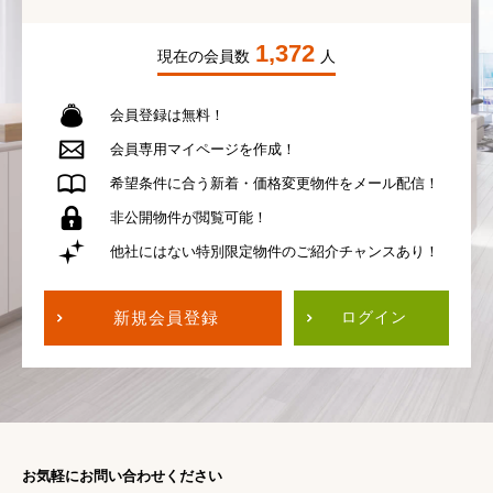
1,372
現在の会員数
人
会員登録は無料！
会員専用
マイページを作成！
希望条件に合う
新着・価格変更物件を
メール配信！
非公開物件が
閲覧可能！
他社にはない
特別限定物件の
ご紹介チャンスあり！
新規会員登録
ログイン
お気軽にお問い合わせください