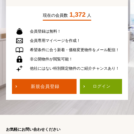
1,372
現在の会員数
人
会員登録は無料！
会員専用
マイページを作成！
希望条件に合う
新着・価格変更物件を
メール配信！
非公開物件が
閲覧可能！
他社にはない
特別限定物件の
ご紹介チャンスあり！
新規会員登録
ログイン
お気軽にお問い合わせください