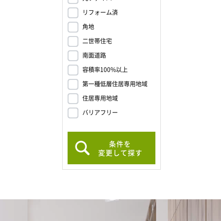
リフォーム済
角地
二世帯住宅
南面道路
容積率100%以上
第一種低層住居専用地域
住居専用地域
バリアフリー
条件を
変更して探す