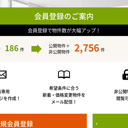
会員登録のご案内
会員登録で物件数が大幅アップ！
2,756
186
公開物件＋
件
件
件
非公開物件
希望条件に合う
員専用
非公開
新着・価格変更物件を
ジを作成！
閲覧
メール配信！
新規会員登録