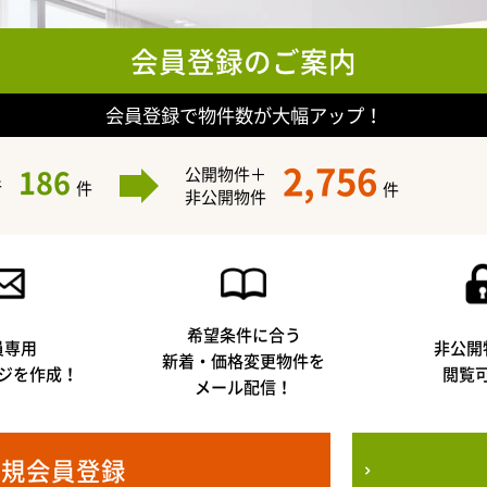
会員登録のご案内
会員登録で物件数が大幅アップ！
2,756
186
公開物件＋
件
件
件
非公開物件
希望条件に合う
員専用
非公開
新着・価格変更物件を
ジを作成！
閲覧
メール配信！
新規会員登録