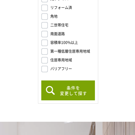
リフォーム済
角地
二世帯住宅
南面道路
容積率100%以上
第一種低層住居専用地域
住居専用地域
バリアフリー
条件を
変更して探す