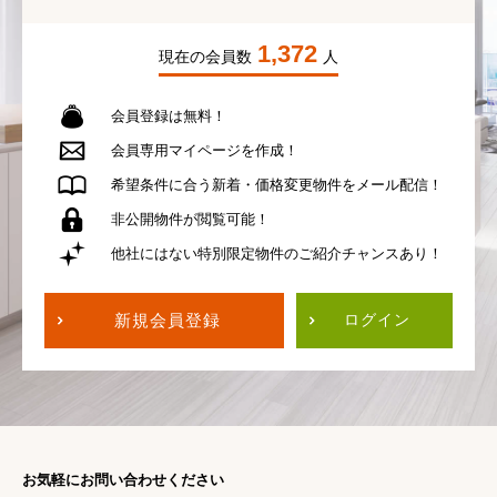
1,372
現在の会員数
人
会員登録は無料！
会員専用
マイページを作成！
希望条件に合う
新着・価格変更物件を
メール配信！
非公開物件が
閲覧可能！
他社にはない
特別限定物件の
ご紹介チャンスあり！
新規会員登録
ログイン
お気軽にお問い合わせください