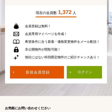
1,372
現在の会員数
人
会員登録は無料！
会員専用
マイページを作成！
希望条件に合う
新着・価格変更物件を
メール配信！
非公開物件が
閲覧可能！
他社にはない
特別限定物件の
ご紹介チャンスあり！
新規会員登録
ログイン
お気軽にお問い合わせください