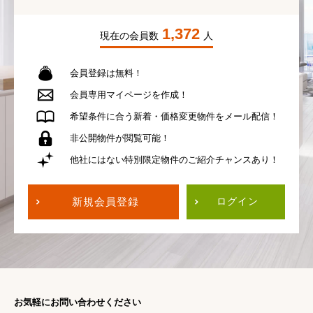
1,372
現在の会員数
人
会員登録は無料！
会員専用
マイページを作成！
希望条件に合う
新着・価格変更物件を
メール配信！
非公開物件が
閲覧可能！
他社にはない
特別限定物件の
ご紹介チャンスあり！
新規会員登録
ログイン
お気軽にお問い合わせください