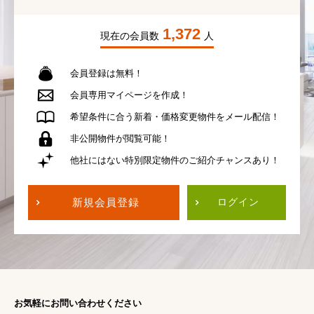
1,372
現在の会員数
人
会員登録は無料！
会員専用
マイページを作成！
希望条件に合う
新着・価格変更物件を
メール配信！
非公開物件が
閲覧可能！
他社にはない
特別限定物件の
ご紹介チャンスあり！
新規会員登録
ログイン
お気軽にお問い合わせください