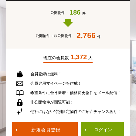
186
公開物件
件
2,756
公開物件＋
非公開物件
件
1,372
現在の会員数
人
会員登録は無料！
会員専用
マイページを作成！
希望条件に合う
新着・価格変更物件を
メール配信！
非公開物件が
閲覧可能！
他社にはない
特別限定物件の
ご紹介チャンスあり！
新規会員登録
ログイン