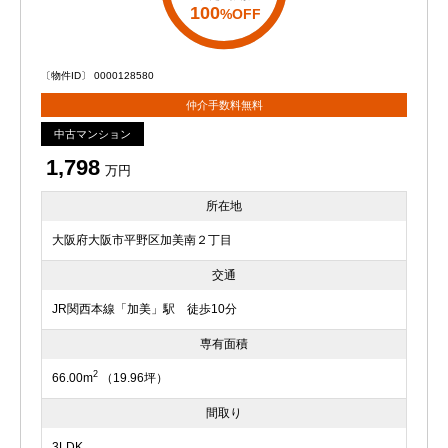
100
%OFF
〔物件ID〕 0000128580
仲介手数料無料
中古マンション
1,798
万円
所在地
大阪府大阪市平野区加美南２丁目
交通
JR関西本線「加美」駅 徒歩10分
専有面積
2
66.00m
（19.96坪）
間取り
3LDK