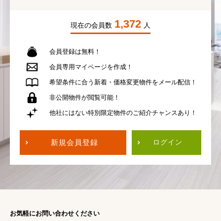
1,372
現在の会員数
人
会員登録は無料！
会員専用
マイページを作成！
希望条件に合う
新着・価格変更物件を
メール配信！
非公開物件が
閲覧可能！
他社にはない
特別限定物件の
ご紹介チャンスあり！
新規会員登録
ログイン
お気軽にお問い合わせください