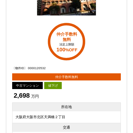
仲介手数料
無料
法定上限額
100
%OFF
〔物件ID〕 0000120532
仲介手数料無料
中古マンション
値下げ
2,698
万円
所在地
大阪府大阪市北区天満橋２丁目
交通