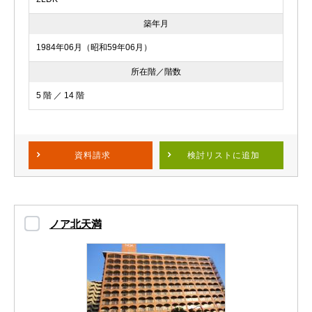
築年月
1984年06月（昭和59年06月）
所在階／階数
5 階 ／ 14 階
資料請求
検討リスト
に追加
ノア北天満