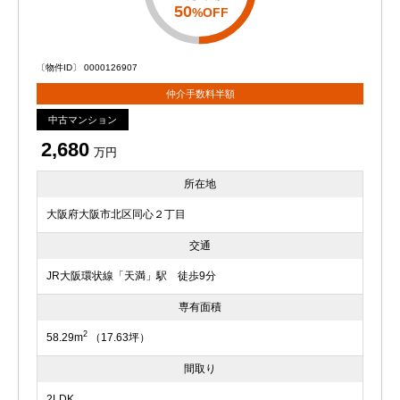
50
%OFF
〔物件ID〕 0000126907
仲介手数料半額
中古マンション
2,680
万円
所在地
大阪府大阪市北区同心２丁目
交通
JR大阪環状線「天満」駅 徒歩9分
専有面積
2
58.29m
（17.63坪）
間取り
2LDK