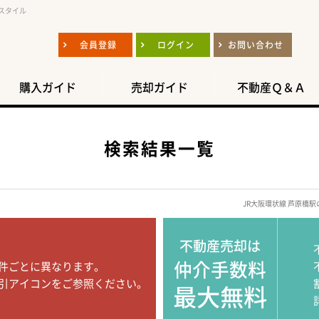
スタイル
会員登録
ログイン
お問い合わせ
購入ガイド
売却ガイド
不動産Ｑ＆Ａ
検索結果一覧
JR大阪環状線 芦原橋
不動産売却は
仲介手数料
件ごとに異なります。
引アイコンをご参照ください。
最大無料