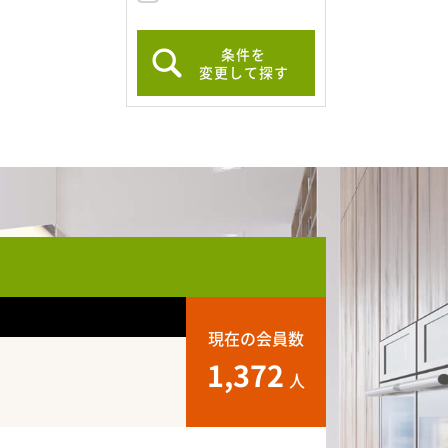
条件を
変更して探す
現在の会員数
1,372
人