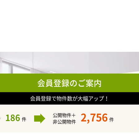
会員登録のご案内
会員登録で物件数が大幅アップ！
2,756
186
公開物件＋
件
件
件
非公開物件