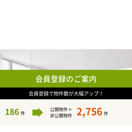
会員登録のご案内
会員登録で物件数が大幅アップ！
2,756
186
公開物件＋
件
件
件
非公開物件