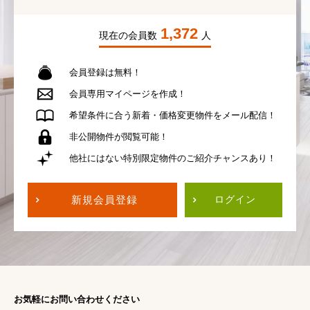
1,372
現在の会員数
人
会員登録は無料！
会員専用
マイページを作成！
希望条件に合う
新着・価格変更物件を
メール配信！
非公開物件が
閲覧可能！
他社にはない
特別限定物件の
ご紹介チャンスあり！
新規会員登録
ログイン
お気軽にお問い合わせください