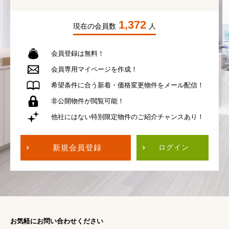
1,372
現在の会員数
人
会員登録は無料！
会員専用
マイページを作成！
希望条件に合う
新着・価格変更物件を
メール配信！
非公開物件が
閲覧可能！
他社にはない
特別限定物件の
ご紹介チャンスあり！
新規会員登録
ログイン
お気軽にお問い合わせください