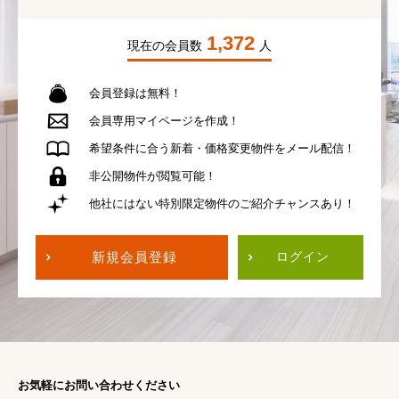
1,372
現在の会員数
人
会員登録は無料！
会員専用
マイページを作成！
希望条件に合う
新着・価格変更物件を
メール配信！
非公開物件が
閲覧可能！
他社にはない
特別限定物件の
ご紹介チャンスあり！
新規会員登録
ログイン
お気軽にお問い合わせください