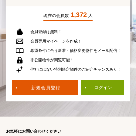
1,372
現在の会員数
人
会員登録は無料！
会員専用
マイページを作成！
希望条件に合う
新着・価格変更物件を
メール配信！
非公開物件が
閲覧可能！
他社にはない
特別限定物件の
ご紹介チャンスあり！
新規会員登録
ログイン
お気軽にお問い合わせください