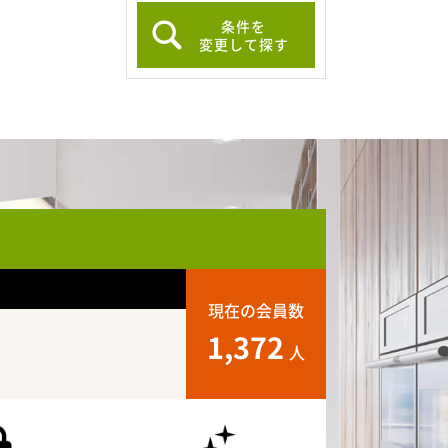
条件を
変更して探す
現在の会員数
1,372
人