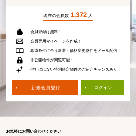
1,372
現在の会員数
人
会員登録は無料！
会員専用
マイページを作成！
希望条件に合う
新着・価格変更物件を
メール配信！
非公開物件が
閲覧可能！
他社にはない
特別限定物件の
ご紹介チャンスあり！
新規会員登録
ログイン
お気軽にお問い合わせください