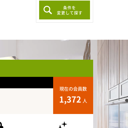
条件を
変更して探す
現在の会員数
1,372
人