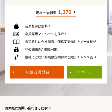
1,372
現在の会員数
人
会員登録は無料！
会員専用
マイページを作成！
希望条件に合う
新着・価格変更物件を
メール配信！
非公開物件が
閲覧可能！
他社にはない
特別限定物件の
ご紹介チャンスあり！
新規会員登録
ログイン
お気軽にお問い合わせください