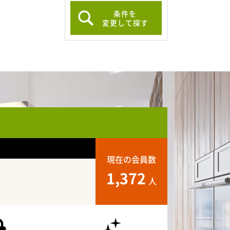
条件を
変更して探す
現在の会員数
1,372
人