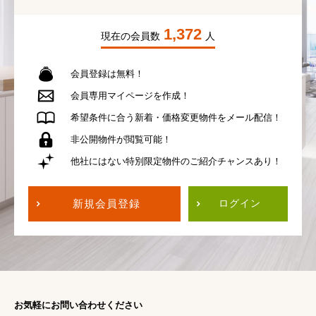
1,372
現在の会員数
人
会員登録は無料！
会員専用
マイページを作成！
希望条件に合う
新着・価格変更物件を
メール配信！
非公開物件が
閲覧可能！
他社にはない
特別限定物件の
ご紹介チャンスあり！
新規会員登録
ログイン
お気軽にお問い合わせください