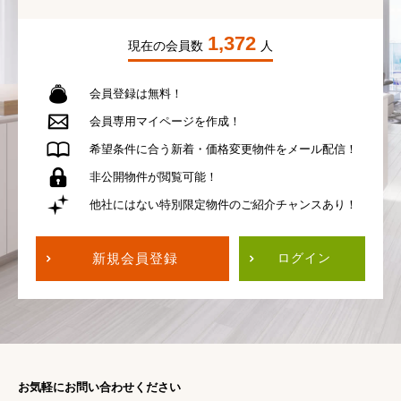
1,372
現在の会員数
人
会員登録は無料！
会員専用
マイページを作成！
希望条件に合う
新着・価格変更物件を
メール配信！
非公開物件が
閲覧可能！
他社にはない
特別限定物件の
ご紹介チャンスあり！
新規会員登録
ログイン
お気軽にお問い合わせください