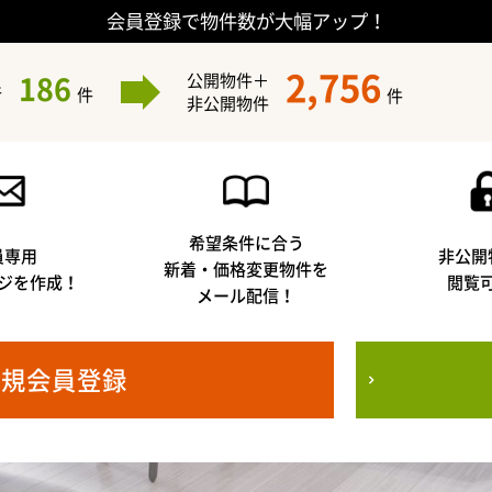
会員登録で物件数が大幅アップ！
2,756
186
公開物件＋
件
件
件
非公開物件
希望条件に合う
員専用
非公開
新着・価格変更物件を
ジを作成！
閲覧
メール配信！
新規会員登録