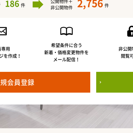
2,756
186
公開物件＋
件
件
件
非公開物件
希望条件に合う
員専用
非公開
新着・価格変更物件を
ジを作成！
閲覧
メール配信！
新規会員登録