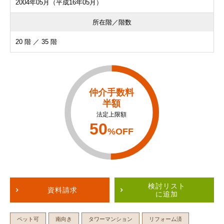
2004年05月（平成16年05月）
所在階／階数
20 階 ／ 35 階
仲介手数料
半額
法定上限額
50
%OFF
検討リスト
資料請求
に追加
ペット可
南向き
タワーマンション
リフォーム済