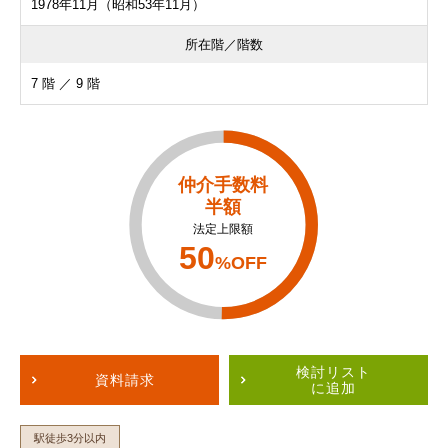
1978年11月（昭和53年11月）
所在階／階数
7 階 ／ 9 階
仲介手数料
半額
法定上限額
50
%OFF
検討リスト
資料請求
に追加
駅徒歩3分以内