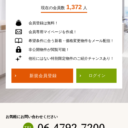
1,372
現在の会員数
人
会員登録は無料！
会員専用
マイページを作成！
希望条件に合う
新着・価格変更物件を
メール配信！
非公開物件が
閲覧可能！
他社にはない
特別限定物件の
ご紹介チャンスあり！
新規会員登録
ログイン
お気軽にお問い合わせください
06-4792-7200