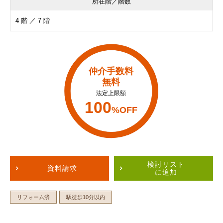
所在階／階数
4 階 ／ 7 階
仲介手数料
無料
法定上限額
100
%OFF
検討リスト
資料請求
に追加
リフォーム済
駅徒歩10分以内