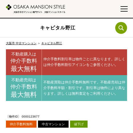
キャピタル野江
大阪市 中古マンション
＞
キャピタル野江
不動産購入は
仲介手数料割引率は物件ごとに異なります。
詳しく
仲介手数料
は仲介手数料割引アイコンをご参照ください。
最大無料
不動産売却は
不動産買取は仲介手数料無料です。
不動産売却は仲
仲介手数料
介手数料半額・割引です。
割引率は物件により異な
最大無料
ります。
詳しくは無料査定をご利用ください。
〔物件ID〕 0000123677
仲介手数料無料
中古マンション
値下げ