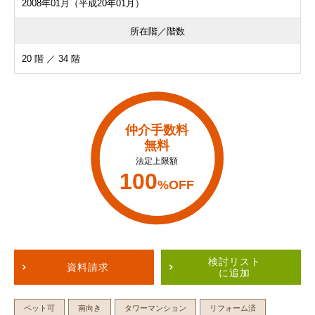
2008年01月（平成20年01月）
所在階／階数
20 階 ／ 34 階
仲介手数料
無料
法定上限額
100
%OFF
検討リスト
資料請求
に追加
ペット可
南向き
タワーマンション
リフォーム済