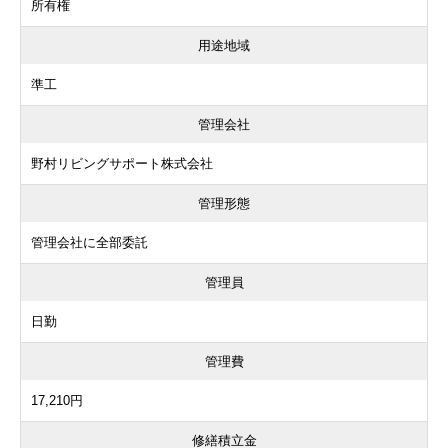
所有権
用途地域
準工
管理会社
野村リビングサポート株式会社
管理形態
管理会社に全部委託
管理員
日勤
管理費
17,210円
修繕積立金