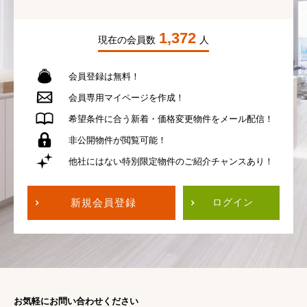
1,372
現在の会員数
人
会員登録は無料！
会員専用
マイページを作成！
希望条件に合う
新着・価格変更物件を
メール配信！
非公開物件が
閲覧可能！
他社にはない
特別限定物件の
ご紹介チャンスあり！
新規会員登録
ログイン
お気軽にお問い合わせください