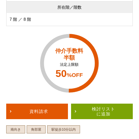
所在階／階数
7 階 ／ 8 階
仲介手数料
半額
法定上限額
50
%OFF
検討リスト
資料請求
に追加
南向き
角部屋
駅徒歩10分以内