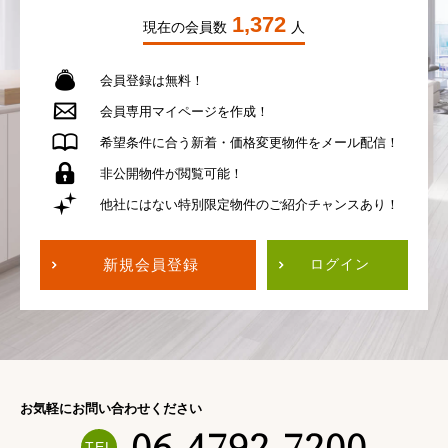
1,372
現在の会員数
人
会員登録は無料！
会員専用
マイページを作成！
希望条件に合う
新着・価格変更物件を
メール配信！
非公開物件が
閲覧可能！
他社にはない
特別限定物件の
ご紹介チャンスあり！
新規会員登録
ログイン
お気軽にお問い合わせください
06-4792-7200