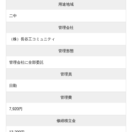
用途地域
二中
管理会社
（株）長谷工コミュニティ
管理形態
管理会社に全部委託
管理員
日勤
管理費
7,920円
修繕積立金