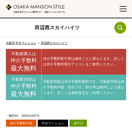
田辺西スカイハイツ
大阪市 中古マンション
＞
田辺西スカイハイツ
不動産購入は
仲介手数料割引率は物件ごとに異なります。
詳しく
仲介手数料
は仲介手数料割引アイコンをご参照ください。
最大無料
不動産売却は
不動産買取は仲介手数料無料です。
不動産売却は仲
仲介手数料
介手数料半額・割引です。
割引率は物件により異な
最大無料
ります。
詳しくは無料査定をご利用ください。
〔物件ID〕 0000126579
仲介手数料半額
中古マンション
値下げ