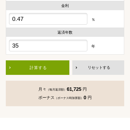
金利
％
返済年数
年
計算する
リセットする
61,725
月々
円
（毎月返済額）
0
ボーナス
円
（ボーナス時加算額）