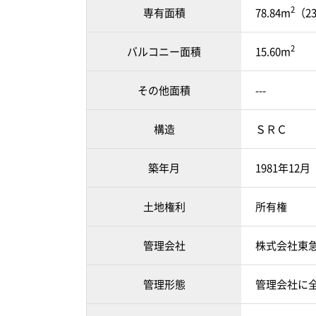
2
専有面積
78.84m
（2
2
バルコニー面積
15.60m
その他面積
---
構造
ＳＲＣ
築年月
1981年12
土地権利
所有権
管理会社
株式会社東
管理形態
管理会社に