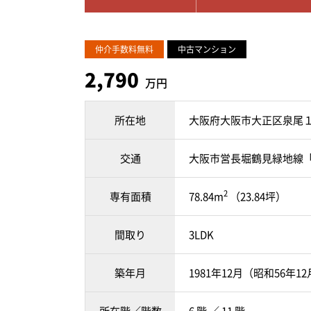
仲介手数料無料
中古マンション
2,790
万円
所在地
大阪府大阪市大正区泉尾
交通
大阪市営長堀鶴見緑地線「
2
専有面積
78.84m
（23.84坪）
間取り
3LDK
築年月
1981年12月（昭和56年1