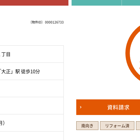
〔物件ID〕 0000126733
１丁目
大正」駅 徒歩10分
資料請求
2月）
南向き
リフォーム済