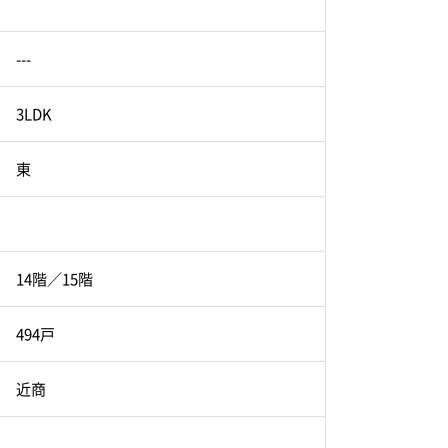
---
3LDK
東
14階／15階
494戸
近商