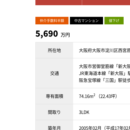
仲介手数料半額
中古マンション
値下げ
5,690
万円
所在地
大阪府大阪市淀川区西宮
大阪市営御堂筋線「新大阪
交通
JR東海道本線「新大阪」
阪急宝塚線「三国」駅徒歩
2
専有面積
74.16m
（22.43坪）
間取り
3LDK
築年月
2005年02月（平成17年0