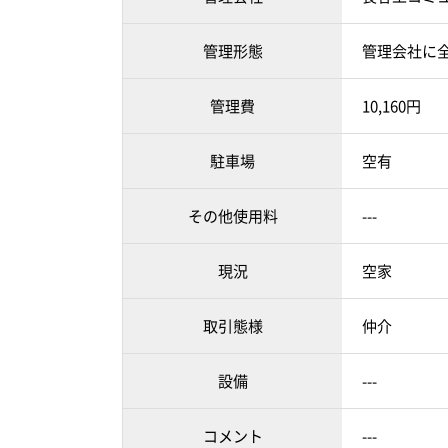
管理形態
管理会社に
管理費
10,160円
駐車場
空有
その他使用料
---
現況
空家
取引態様
仲介
設備
---
コメント
---