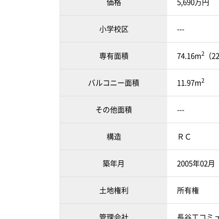
価格
5,690万円
小学校区
---
2
専有面積
74.16m
（2
2
バルコニー面積
11.97m
その他面積
---
構造
ＲＣ
築年月
2005年02
土地権利
所有権
管理会社
長谷工コミ