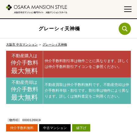
グレーシィ天神橋
大阪市 中古マンション
＞
グレーシィ天神橋
不動産購入は
仲介手数料割引率は物件ごとに異なります。
詳しく
仲介手数料
は仲介手数料割引アイコンをご参照ください。
最大無料
不動産売却は
不動産買取は仲介手数料無料です。
不動産売却は仲
仲介手数料
介手数料半額・割引です。
割引率は物件により異な
最大無料
ります。
詳しくは無料査定をご利用ください。
〔物件ID〕 0000126919
仲介手数料無料
中古マンション
値下げ