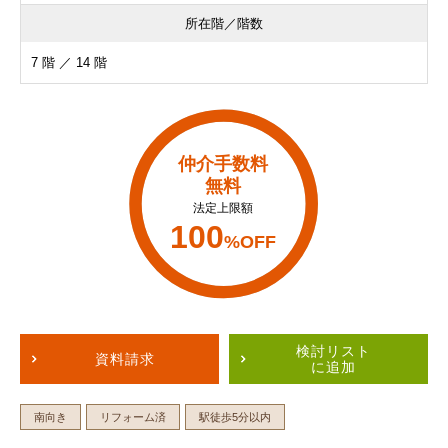
所在階／階数
7 階 ／ 14 階
仲介手数料
無料
法定上限額
100
%OFF
検討リスト
資料請求
に追加
南向き
リフォーム済
駅徒歩5分以内