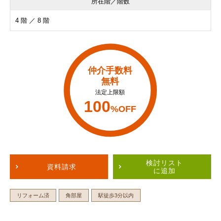
所在階／階数
4 階 ／ 8 階
仲介手数料
無料
法定上限額
100
%OFF
検討リスト
資料請求
に追加
リフォーム済
角部屋
駅徒歩3分以内