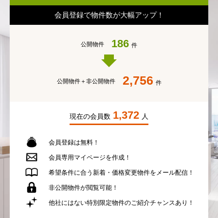
会員登録で物件数が大幅アップ！
186
公開物件
件
2,756
公開物件＋
非公開物件
件
1,372
現在の会員数
人
会員登録は無料！
会員専用
マイページを作成！
希望条件に合う
新着・価格変更物件を
メール配信！
非公開物件が
閲覧可能！
他社にはない
特別限定物件の
ご紹介チャンスあり！