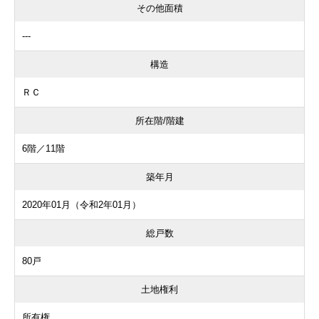
その他面積
---
構造
ＲＣ
所在階/階建
6階／11階
築年月
2020年01月（令和2年01月）
総戸数
80戸
土地権利
所有権