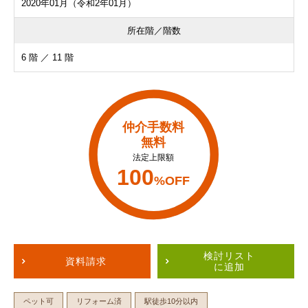
2020年01月（令和2年01月）
所在階／階数
6 階 ／ 11 階
仲介手数料
無料
法定上限額
100
%OFF
検討リスト
資料請求
に追加
ペット可
リフォーム済
駅徒歩10分以内