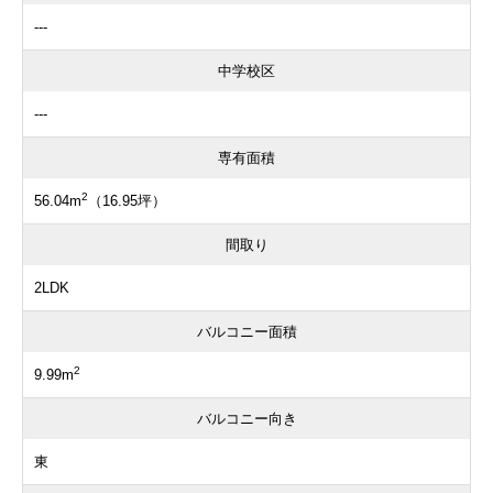
---
中学校区
---
専有面積
2
56.04m
（16.95坪）
間取り
2LDK
バルコニー面積
2
9.99m
バルコニー向き
東