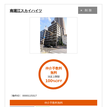
南堀江スカイハイツ
削除
仲介手数料
無料
法定上限額
100
%OFF
〔物件ID〕 0000115317
仲介手数料無料