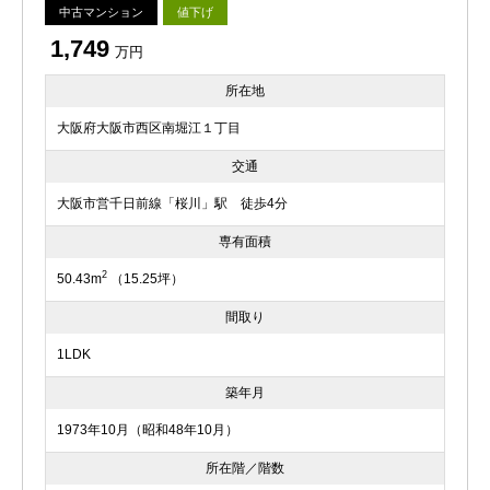
中古マンション
値下げ
1,749
万円
所在地
大阪府大阪市西区南堀江１丁目
交通
大阪市営千日前線「桜川」駅 徒歩4分
専有面積
2
50.43m
（15.25坪）
間取り
1LDK
築年月
1973年10月（昭和48年10月）
所在階／階数