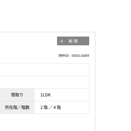
削除
〔物件ID〕 0000116889
間取り
1LDK
所在階／階数
2 階 ／ 4 階