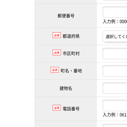
郵便番号
入力例：00
都道府県
必須
市区町村
必須
町名・番地
必須
建物名
電話番号
必須
入力例：061