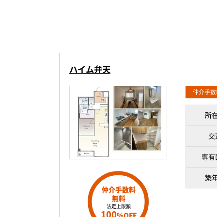
ハイム弁天
仲介手数
所
交
専有
築
仲介手数料
無料
法定上限額
100
%OFF