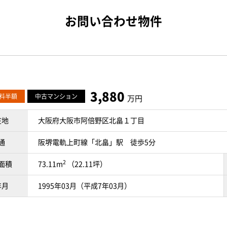
お問い合わせ物件
3,880
料半額
中古マンション
万円
在地
大阪府大阪市阿倍野区北畠１丁目
通
阪堺電軌上町線「北畠」駅 徒歩5分
2
面積
73.11m
（22.11坪）
年月
1995年03月（平成7年03月）