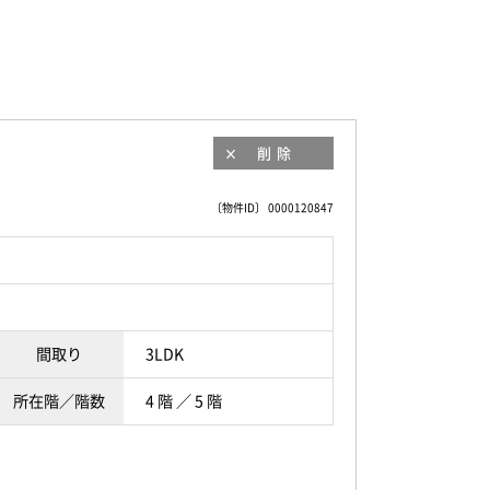
削除
〔物件ID〕 0000120847
間取り
3LDK
所在階／階数
4 階 ／ 5 階