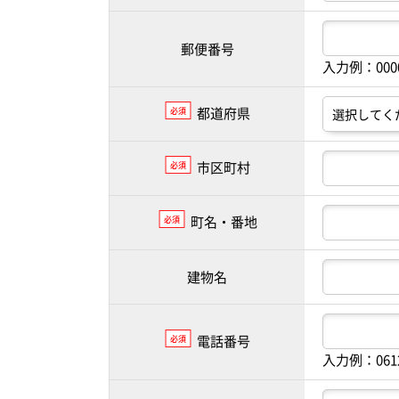
郵便番号
入力例：00
都道府県
必須
市区町村
必須
町名・番地
必須
建物名
電話番号
必須
入力例：061