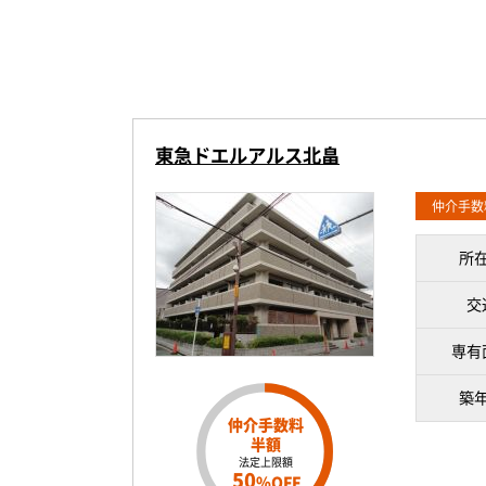
東急ドエルアルス北畠
仲介手数
所
交
専有
築
仲介手数料
半額
法定上限額
50
%OFF